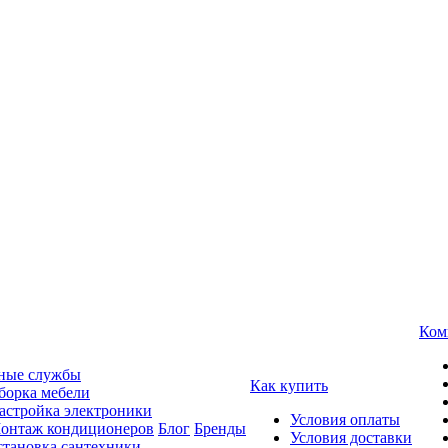
Ком
ные службы
Как купить
борка мебели
астройка электроники
Условия оплаты
онтаж кондиционеров
Блог
Бренды
Условия доставки
становка сантехники