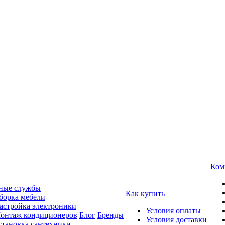
Ком
ные службы
Как купить
борка мебели
астройка электроники
Условия оплаты
онтаж кондиционеров
Блог
Бренды
Условия доставки
становка сантехники