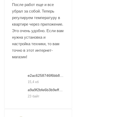
После работ еще и все
убрал за собой. Теперь
регулируем температуру в
квартире через приложение.
Это очень удобно. Если вам
нужна установка и
настройка техники, то вам
точно в этот интернет-
магазин!
e2ac6258746f6bb8b9cc78b77cf9d3e7
15,4 кб
a9a9f2bfe6b3b9eff61ed974668d7f0e
23 байт